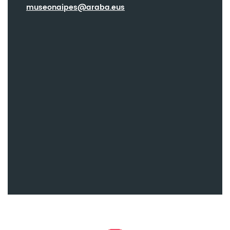
museonaipes@araba.eus