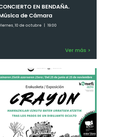
CONCIERTO EN BENDAÑA.
Música de Cámara
Viernes, 10 de octubre
|
19:00
Ver más
>