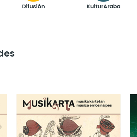
Difusión
KulturAraba
ades