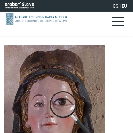
Eduki nagusira joan
ES
|
EU