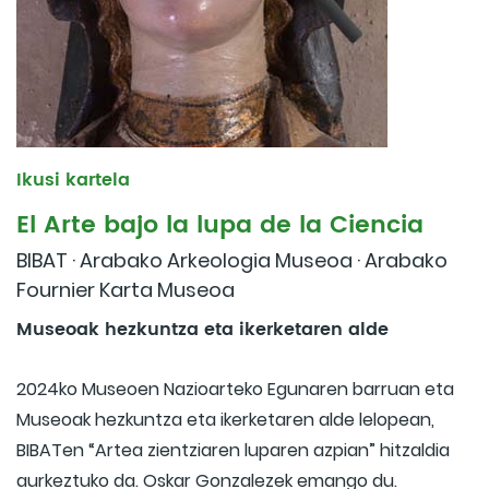
Ikusi kartela
El Arte bajo la lupa de la Ciencia
BIBAT · Arabako Arkeologia Museoa · Arabako
Fournier Karta Museoa
Museoak hezkuntza eta ikerketaren alde
2024ko Museoen Nazioarteko Egunaren barruan eta
Museoak hezkuntza eta ikerketaren alde lelopean,
BIBATen “Artea zientziaren luparen azpian” hitzaldia
aurkeztuko da. Oskar Gonzalezek emango du.