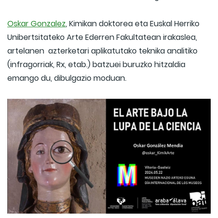
Oskar Gonzalez
, Kimikan doktorea eta Euskal Herriko
Unibertsitateko Arte Ederren Fakultatean irakaslea,
artelanen azterketari aplikatutako teknika analitiko
(infragorriak, Rx, etab.) batzuei buruzko hitzaldia
emango du, dibulgazio moduan.