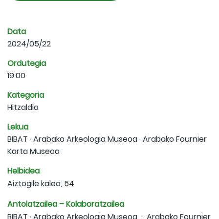
Data
2024/05/22
Ordutegia
19:00
Kategoria
Hitzaldia
Lekua
BIBAT · Arabako Arkeologia Museoa · Arabako Fournier
Karta Museoa
Helbidea
Aiztogile kalea, 54
Antolatzailea – Kolaboratzailea
BIBAT · Arabako Arkeologia Museoa · Arabako Fournier