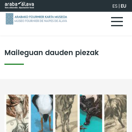
Eduki nagusira joan
ES
|
EU
Maileguan dauden piezak