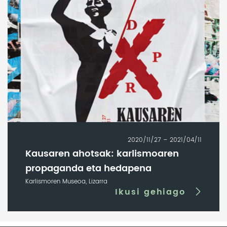
2020/11/27 – 2021/04/11
Kausaren ahotsak: karlismoaren
propaganda eta hedapena
Karlismoren Museoa, Lizarra
Ikusi gehiago