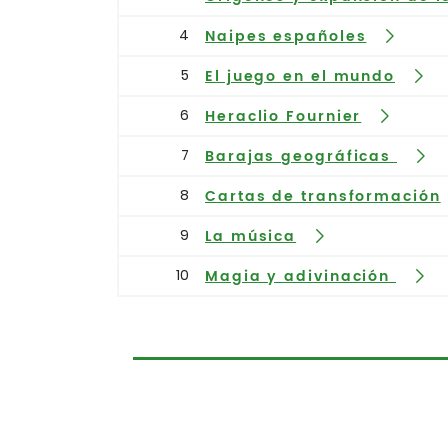
4
Naipes españoles
5
El juego en el mundo
6
Heraclio Fournier
7
Barajas geográficas
8
Cartas de transformación
9
La música
10
Magia y adivinación