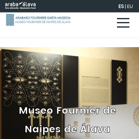
Saltar al contenido principal
ES
|
EU
Museo Fournier de
Naipes de Álava